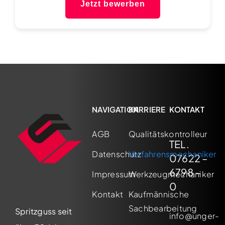
Jetzt bewerben
NAVIGATION
KARRIERE
KONTAKT
AGB
Qualitätskontrolleur
TEL.
Datenschutz
Verfahrensmechaniker
07622 –
6798 –
Impressum
Werkzeugmechaniker
0
Kontakt
Kaufmännische
Sachbearbeitung
Spritzguss seit
info@unger-