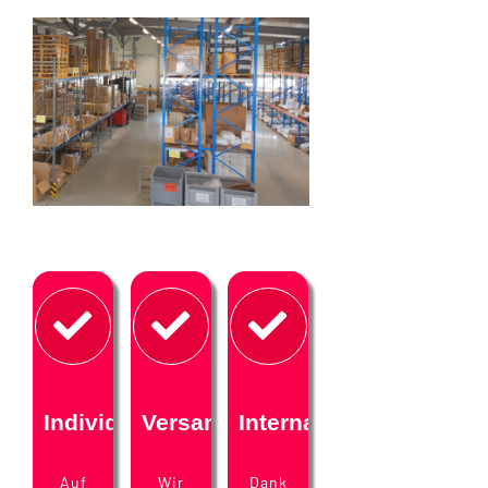
Individuell
Versand
International
Auf
Wir
Dank