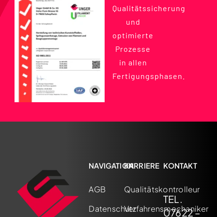
Qualitätssicherung
und
optimierte
Prozesse
in allen
Fertigungsphasen.
NAVIGATION
KARRIERE
KONTAKT
AGB
Qualitätskontrolleur
TEL.
Datenschutz
Verfahrensmechaniker
07622 –