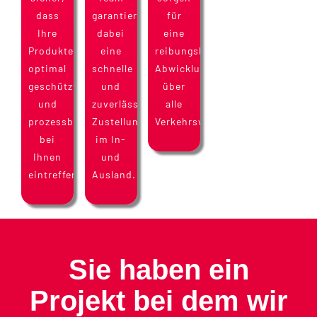
dass
garantiert
für
Ihre
dabei
eine
Produkte
eine
reibungslose
optimal
schnelle
Abwicklung
geschützt
und
über
und
zuverlässige
alle
prozessbereit
Zustellung
Verkehrswege.
bei
im In-
Ihnen
und
eintreffen.
Ausland.
Sie haben ein
Projekt bei dem wir