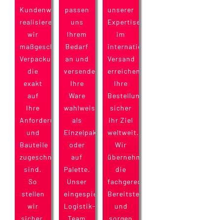
Kundenwunsch
passen
unserer
realisieren
uns
Expertise
wir
Ihrem
im
maßgeschneiderte
Bedarf
internationalen
Verpackungslösungen,
an und
Versand
die
versenden
erreichen
exakt
Ihre
Ihre
auf
Ware
Bestellungen
Ihre
wahlweise
sicher
Anforderungen
als
ihr Ziel
und
Einzelpaket
weltweit.
Bauteile
oder
Wir
zugeschnitten
auf
übernehmen
sind.
Palette.
die
So
Unser
fachgerechte
stellen
eingespieltes
Bereitstellung
wir
Logistik-
und
sicher,
Team
sorgen